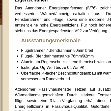
Das Attendorner Energiesparfenster (IV76) zeich
verbesserte Wärmedämmeigenschaften aus. Dur
Fensterrahmen und –flügel sowie eine moderne 3-f
entsteht eine hohe Energieeffizienz. Für noch höher
steht uns das Energiesparfenster IV92 zur Verfügung.
Attendorner Energiesparfenster in nordischer Kiefer, dunkel lasiert, in einem Wohnhaus in Fin
Ausstattungsmerkmale
Flügelrahmen / Blendrahmen 80mm breit
Flügel-, Blendrahmenstärke 76mm/92mm
Aluminium-Regenschutzschiene thermisch wirksa
Isolierglas Ug-Wert bis zu 0,5W/m²K
Oberfläche: 4-facher Beschichtungsaufbau mit wä
verbessertem Randverbund
Attendorner Passivhausfenster setzen auf zusätzl
Wärmedämmeigenschaften. Durch stärkere Fenste
flügel sowie eine 3-fach-Verglasung erhält dieser 
Energieeffizienz in Passivhaus-Qualität. Geforder